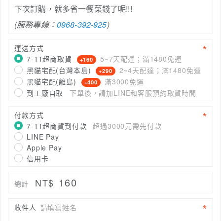
下次訂購，就多省一餐菜錢了呢!!!
(服務專線：
0968-392-925
)
運送方式
7-11超商取貨
5~7天配達；滿1480免運
+160
黑貓宅配(台灣本島)
2~4天配達；滿1480免運
+290
黑貓宅配(離島)
滿3000免運
+400
到工廠自取
下單後，請加LINE和客服預約取貨時間
付款方式
7-11超商貨到付款
超過3000元需先付款
LINE Pay
Apple Pay
信用卡
160
NT$
總計
收件人
請填寫姓名