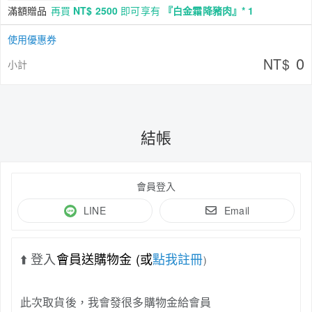
滿額贈品
再買
NT$ 2500
即可享有
『白金霜降豬肉』* 1
使用優惠券
0
NT$
小計
結帳
會員登入
LINE
Email
⬆️ 登入
會員送購物金 (
或
點我註冊
)
此次取貨後，我會發很多購物金給會員