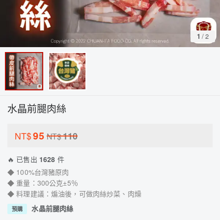
1
/
2
水晶前腿肉絲
95
NT$
110
NT$
🔥 已售出
1628
件
◆ 100%台灣豬原肉
◆ 重量：300公克±5％
◆ 料理建議：煸油後，可做肉絲炒菜、肉燥
水晶前腿肉絲
預購