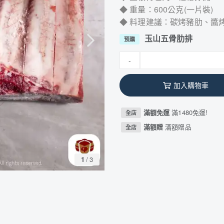
◆ 重量：600公克(一片裝)
◆ 料理建議：碳烤豬肋、醬
玉山五骨肋排
預購
-
加入購物車
滿額免運
滿1480免運!
全店
滿額贈
滿額贈品
全店
1
/
3