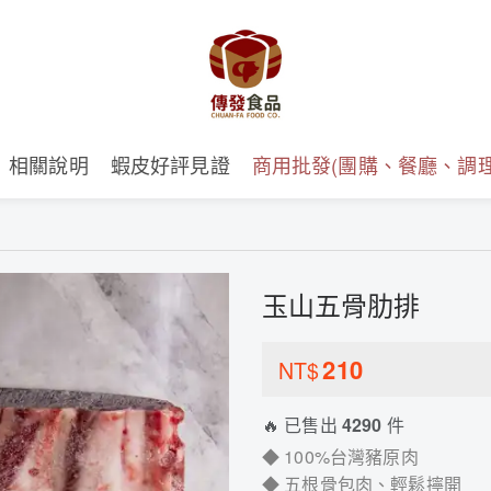
相關說明
蝦皮好評見證
商用批發(團購、餐廳、調理
玉山五骨肋排
210
NT$
🔥 已售出
4290
件
◆ 100%台灣豬原肉
◆ 五根骨包肉、輕鬆擰開