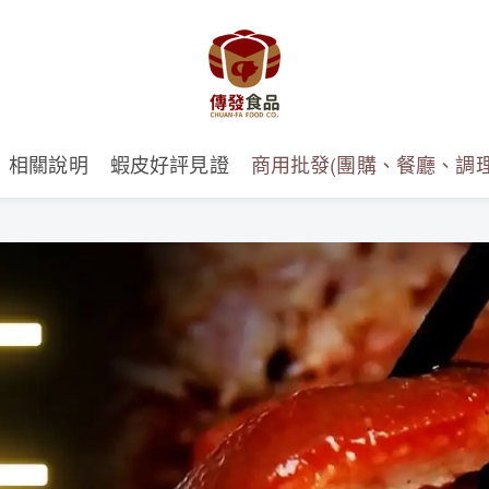
加line領取優惠碼｜滿1480免運｜來電下單也可以
相關說明
蝦皮好評見證
商用批發(團購、餐廳、調理